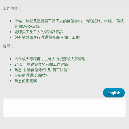
工作內容：
準備、檢查及監督員工及工人的僱傭合約、出勤記錄、出糧、 強積
金和CWRA記錄
處理員工及工人的查詢及投訴
與有關方面進行溝通和聯絡(例如：工會)
資歷：
大學或大專程度，主修人力資源或人事管理
2至5 年在建築業的有關工作經驗
熟悉“香港僱傭條例”及“勞工法例”
良好的溝通/公關技巧
熟悉使用電腦
English