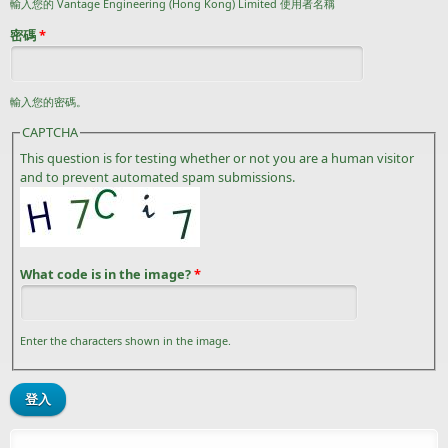
輸入您的 Vantage Engineering (Hong Kong) Limited 使用者名稱
密碼
*
輸入您的密碼。
CAPTCHA
This question is for testing whether or not you are a human visitor
and to prevent automated spam submissions.
What code is in the image?
*
Enter the characters shown in the image.